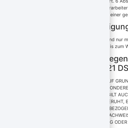
wir ein berechtigtes Interesse nach Art. 6 A
erlaubt. Beim Einsatz von Auftragsverarbeit
Auftragsverarbeitung weiter. Im Falle einer
Widerruf Ihrer Einwilligu
Viele Datenverarbeitungsvorgänge sind nur mit
widerrufen. Die Rechtmäßigkeit der bis zum W
Widerspruchsrecht gegen
Direktwerbung (Art. 21 
WENN DIE DATENVERARBEITUNG AUF GRUNDL
GRÜNDEN, DIE SICH AUS IHRER BESONDER
WIDERSPRUCH EINZULEGEN; DIES GILT AUC
AUF DENEN EINE VERARBEITUNG BERUHT,
WIR IHRE BETROFFENEN PERSONENBEZOGE
GRÜNDE FÜR DIE VERARBEITUNG NACHWEIS
DER GELTENDMACHUNG, AUSÜBUNG ODER V