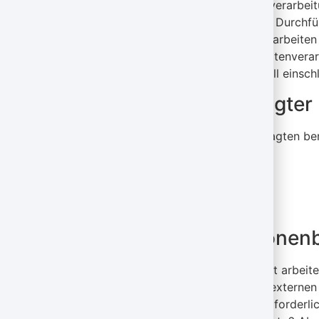
eingewilligt haben, erfolgt die Datenverarbei
Daten zur Vertragserfüllung oder zur Durchfü
Abs. 1 lit. b DSGVO. Des Weiteren verarbeiten 
von Art. 6 Abs. 1 lit. c DSGVO. Die Datenvera
erfolgen. Über die jeweils im Einzelfall eins
Datenschutz­beauftragter
Wir haben einen Datenschutzbeauftragten be
Dr. med. Detlef Mansel
Telefon: 089 – 893 550 00
E-Mail: info@mansel-graefelfing.de
Empfänger von personen
Im Rahmen unserer Geschäftstätigkeit arbeite
personenbezogenen Daten an diese externen S
im Rahmen einer Vertragserfüllung erforderlic