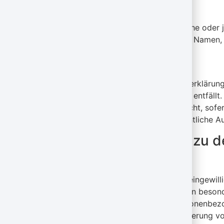
E-Mail: info@mansel-graefelfing.de
Verantwortliche Stelle ist die natürliche ode
von personenbezogenen Daten (z. B. Namen, E
Speicherdauer
Soweit innerhalb dieser Datenschutzerklärung
der Zweck für die Datenverarbeitung entfällt
widerrufen, werden Ihre Daten gelöscht, sofe
haben (z. B. steuer- oder handelsrechtliche A
Allgemeine Hinweise zu d
Website
Sofern Sie in die Datenverarbeitung eingewil
bzw. Art. 9 Abs. 2 lit. a DSGVO, sofern beso
Einwilligung in die Übertragung personenbezo
lit. a DSGVO. Sofern Sie in die Speicherung vo