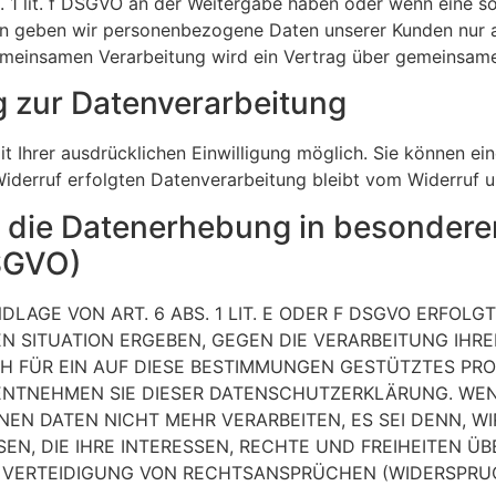
bs. 1 lit. f DSGVO an der Weitergabe haben oder wenn eine
ern geben wir personenbezogene Daten unserer Kunden nur a
 gemeinsamen Verarbeitung wird ein Vertrag über gemeinsam
ng zur Datenverarbeitung
 Ihrer ausdrücklichen Einwilligung möglich. Sie können eine 
iderruf erfolgten Datenverarbeitung bleibt vom Widerruf u
 die Datenerhebung in besonderen
DSGVO)
AGE VON ART. 6 ABS. 1 LIT. E ODER F DSGVO ERFOLGT,
EN SITUATION ERGEBEN, GEGEN DIE VERARBEITUNG IH
H FÜR EIN AUF DIESE BESTIMMUNGEN GESTÜTZTES PRO
 ENTNEHMEN SIE DIESER DATENSCHUTZERKLÄRUNG. WEN
NEN DATEN NICHT MEHR VERARBEITEN, ES SEI DENN, 
EN, DIE IHRE INTERESSEN, RECHTE UND FREIHEITEN Ü
ERTEIDIGUNG VON RECHTSANSPRÜCHEN (WIDERSPRUCH 