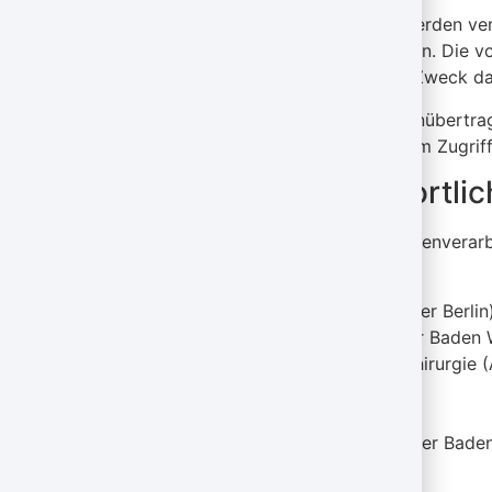
Wenn Sie diese Website benutzen, werden ve
persönlich identifiziert werden können. Die v
erläutert auch, wie und zu welchem Zweck da
Wir weisen darauf hin, dass die Datenübertrag
lückenloser Schutz der Daten vor dem Zugriff 
Hinweis zur verantwortlic
Die verantwortliche Stelle für die Datenverarb
Dr. med. Detlef Mansel
Facharzt für Orthopädie (Ärztekammer Berlin
Facharzt für Chirurgie ( Ärztekammer Baden
Fachartz für Orthopädie und Unfallchirurgie
Dr. med. Ursula Mansel
Fachärztin für Chirurgie ( Ärztekammer Bad
Telefon: 089 – 893 550 00