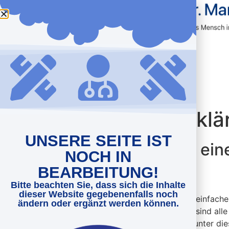
Datenschutz­erklä
UNSERE SEITE IST
1. Datenschutz auf ein
NOCH IN
BEARBEITUNG!
Allgemeine Hinweise
Bitte beachten Sie, dass sich die Inhalte
dieser Website gegebenenfalls noch
Die folgenden Hinweise geben einen einfache
ändern oder ergänzt werden können.
besuchen. Personenbezogene Daten sind alle 
Datenschutz entnehmen Sie unserer unter die