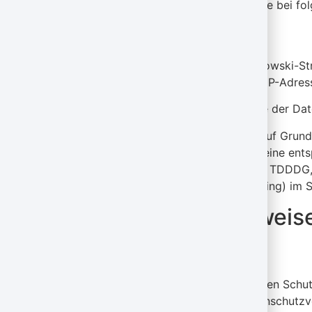
Wir hosten die Inhalte unserer Website bei f
Strato
Anbieter ist die Strato AG, Otto-Ostrowski-St
verschiedene Logfiles inklusive Ihrer IP-Adres
Weitere Informationen entnehmen Sie der Dat
Die Verwendung von Strato erfolgt auf Grundla
Darstellung unserer Website. Sofern eine ents
6 Abs. 1 lit. a DSGVO und § 25 Abs. 1 TDDDG,
des Nutzers (z. B. Device-Fingerprinting) im 
3. Allgemeine Hinweise
Datenschutz
Die Betreiber dieser Seiten nehmen den Schut
entsprechend den gesetzlichen Datenschutzvo