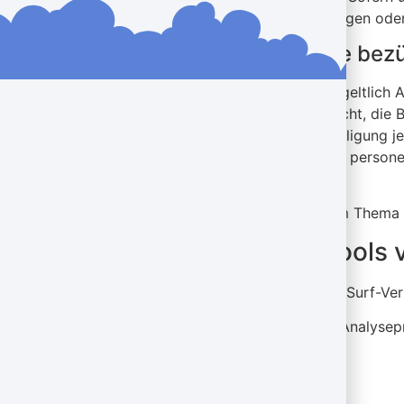
auch für Vertragsangebote, Bestellungen oder
Welche Rechte haben Sie bezü
Sie haben jederzeit das Recht, unentgeltlic
erhalten. Sie haben außerdem ein Recht, die 
erteilt haben, können Sie diese Einwilligung
Einschränkung der Verarbeitung Ihrer person
Aufsichtsbehörde zu.
Hierzu sowie zu weiteren Fragen zum Thema 
Analyse-Tools und Tools v
Beim Besuch dieser Website kann Ihr Surf-Ve
Detaillierte Informationen zu diesen Analyse
2. Hosting